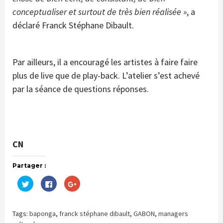
conceptualiser et surtout de très bien réalisée »
, a
déclaré Franck Stéphane Dibault.
Par ailleurs, il a encouragé les artistes à faire faire
plus de live que de play-back. L’atelier s’est achevé
par la séance de questions réponses.
CN
Partager :
Cliquez
Cliquez
Cliquez
pour
pour
pour
partager
partager
partager
sur
sur
sur
Twitter(ouvre
Facebook(ouvre
Google+
dans
dans
(ouvre
Tags:
baponga
,
franck stéphane dibault
,
GABON
,
managers
une
une
dans