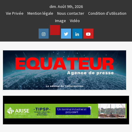
Skip
dim. Août 9th, 2026
to
Vie Privée
Mention légale
Nous contacter
Condition d’utilisation
content
Image
Vidéo
Facebook
Instagram
Twitter
Linkedin
Youtube
AGENCE DE PRESSE & COMMUNICATION GLOBALE
EQUATEUR