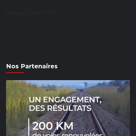
[mc4wp_form id="769"]
Nos Partenaires