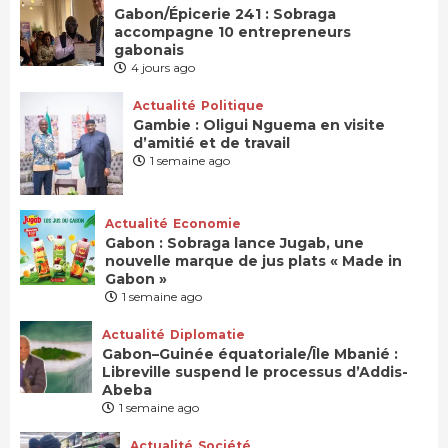
Gabon/Épicerie 241 : Sobraga
accompagne 10 entrepreneurs
gabonais
4 jours ago
Actualité
Politique
Gambie : Oligui Nguema en visite
d’amitié et de travail
1 semaine ago
Actualité
Economie
Gabon : Sobraga lance Jugab, une
nouvelle marque de jus plats « Made in
Gabon »
1 semaine ago
Actualité
Diplomatie
Gabon–Guinée équatoriale/Île Mbanié :
Libreville suspend le processus d’Addis-
Abeba
1 semaine ago
Actualité
Société