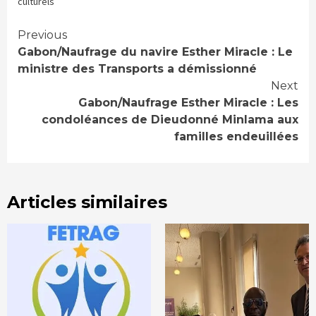
nouvelle
nouvelle
une
culturels
fenêtre)
fenêtre)
nouvelle
fenêtre)
Continue
Previous
Gabon/Naufrage du navire Esther Miracle : Le
Reading
ministre des Transports a démissionné
Next
Gabon/Naufrage Esther Miracle : Les
condoléances de Dieudonné Minlama aux
familles endeuillées
Articles similaires