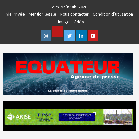
Skip
dim. Août 9th, 2026
to
Vie Privée
Mention légale
Nous contacter
Condition d’utilisation
content
Image
Vidéo
Facebook
Instagram
Twitter
Linkedin
Youtube
AGENCE DE PRESSE & COMMUNICATION GLOBALE
EQUATEUR