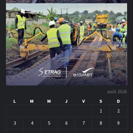
août 2026
L
M
M
J
V
S
D
1
2
3
4
5
6
7
8
9