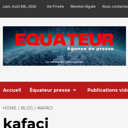
Skip
sam. Août 8th, 2026
Vie Privée
Mention légale
Nous contacte
to
content
EQUATEUR
AGENCE DE PRESSE & COMMUNICATION GLOBALE
Accueil
Équateur presse
Publications vi
HOME
BLOG
KAFACI
kafaci