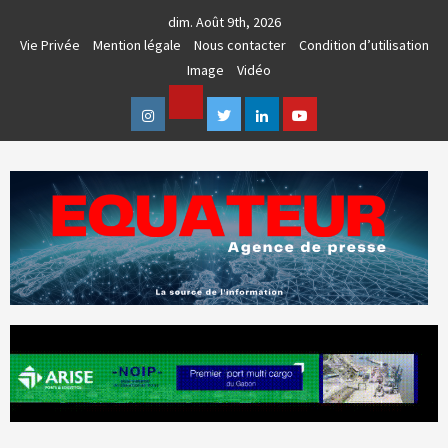
Skip
dim. Août 9th, 2026
to
Vie Privée
Mention légale
Nous contacter
Condition d’utilisation
content
Image
Vidéo
Facebook
Instagram
Twitter
Linkedin
Youtube
AGENCE DE PRESSE & COMMUNICATION GLOBALE
EQUATEUR