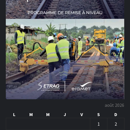
août 2026
L
M
M
J
V
S
D
1
2