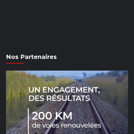
[mc4wp_form id="769"]
Nos Partenaires