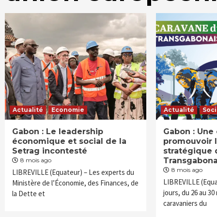
Actualité
Economie
Actualité
Soc
Gabon : Le leadership
Gabon : Une
économique et social de la
promouvoir l
Setrag incontesté
stratégique 
Transgabon
8 mois ago
8 mois ago
LIBREVILLE (Equateur) – Les experts du
LIBREVILLE (Equa
Ministère de l’Économie, des Finances, de
jours, du 26 au 3
la Dette et
caravaniers du