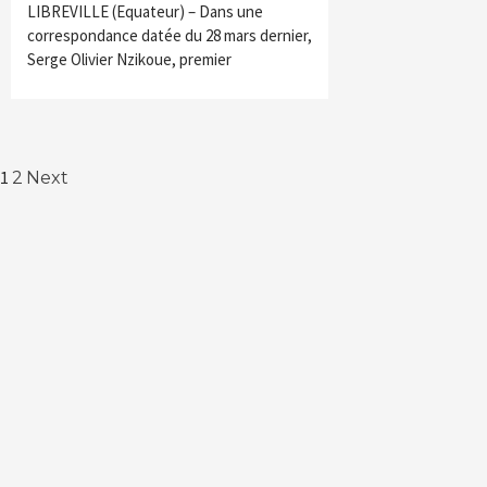
LIBREVILLE (Equateur) – Dans une
correspondance datée du 28 mars dernier,
Serge Olivier Nzikoue, premier
Navigation
1
2
Next
des
articles