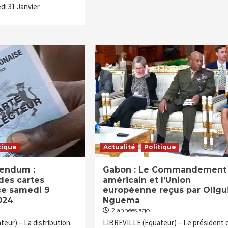
di 31 Janvier
tique
Actualité
Politique
endum :
Gabon : Le Commandement
 des cartes
américain et l’Union
ce samedi 9
européenne reçus par Oligu
024
Nguema
2 années ago
eur) – La distribution
LIBREVILLE (Equateur) – Le président 