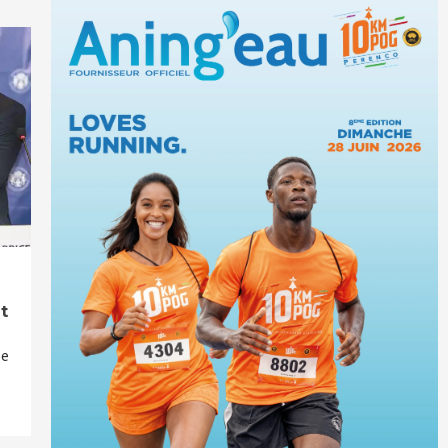
nt
ée