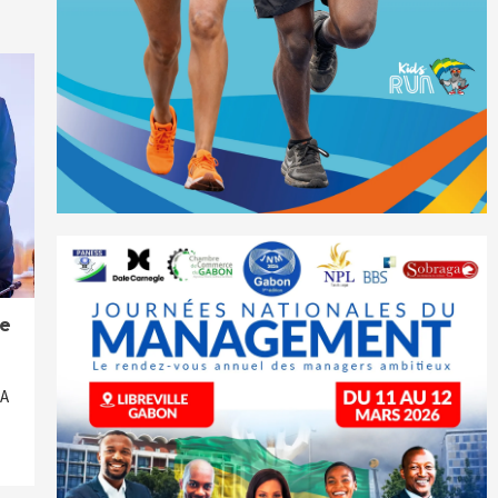
re
BA