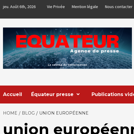
Skip
jeu. Août 6th, 2026
Vie Privée
Mention légale
Nous contacter
to
content
EQUATEUR
AGENCE DE PRESSE & COMMUNICATION GLOBALE
Accueil
Équateur presse
Publications vi
HOME
BLOG
UNION EUROPÉENNE
union européen