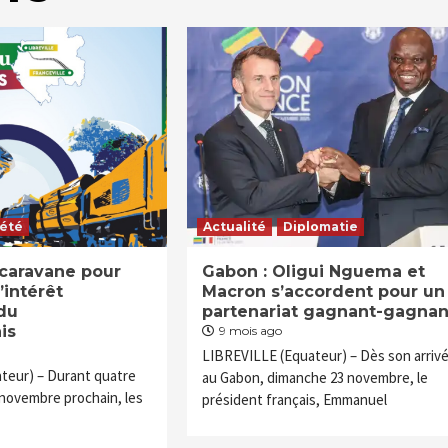
iété
Actualité
Diplomatie
 caravane pour
Gabon : Oligui Nguema et
’intérêt
Macron s’accordent pour un
du
partenariat gagnant-gagna
ais
9 mois ago
LIBREVILLE (Equateur) – Dès son arriv
teur) – Durant quatre
au Gabon, dimanche 23 novembre, le
0 novembre prochain, les
président français, Emmanuel