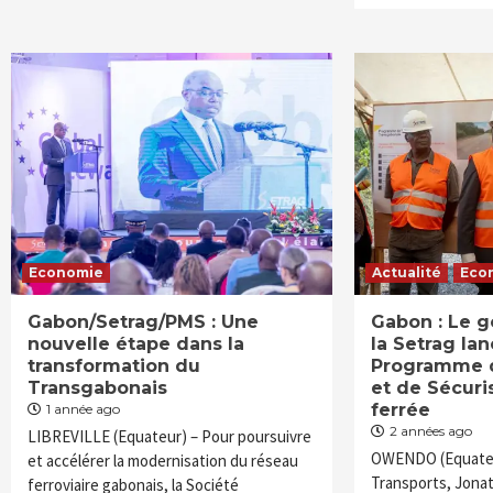
Economie
Actualité
Eco
Gabon/Setrag/PMS : Une
Gabon : Le 
nouvelle étape dans la
la Setrag lan
transformation du
Programme d
Transgabonais
et de Sécuri
ferrée
1 année ago
2 années ago
LIBREVILLE (Equateur) – Pour poursuivre
OWENDO (Equateur
et accélérer la modernisation du réseau
Transports, Jona
ferroviaire gabonais, la Société