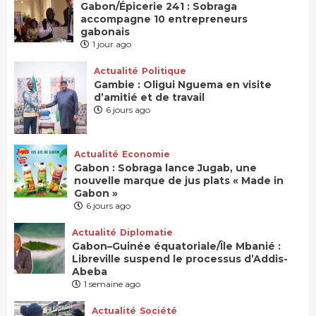
Gabon/Épicerie 241 : Sobraga
accompagne 10 entrepreneurs
gabonais
1 jour ago
Actualité
Politique
Gambie : Oligui Nguema en visite
d’amitié et de travail
6 jours ago
Actualité
Economie
Gabon : Sobraga lance Jugab, une
nouvelle marque de jus plats « Made in
Gabon »
6 jours ago
Actualité
Diplomatie
Gabon–Guinée équatoriale/Île Mbanié :
Libreville suspend le processus d’Addis-
Abeba
1 semaine ago
Actualité
Société