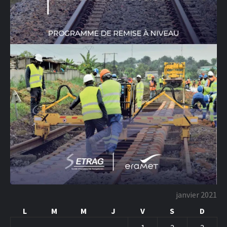
janvier 2021
L
M
M
J
V
S
D