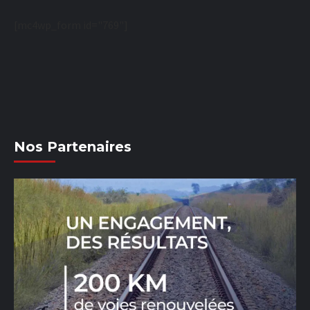
[mc4wp_form id="769"]
Nos Partenaires