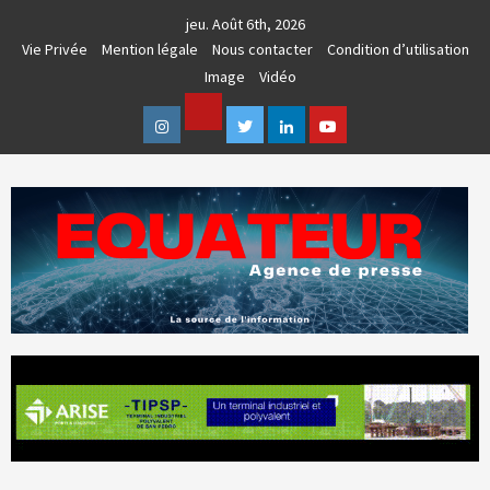
Skip
jeu. Août 6th, 2026
to
Vie Privée
Mention légale
Nous contacter
Condition d’utilisation
content
Image
Vidéo
Facebook
Instagram
Twitter
Linkedin
Youtube
AGENCE DE PRESSE & COMMUNICATION GLOBALE
EQUATEUR