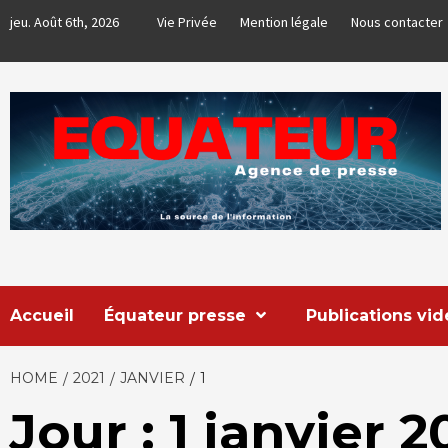
Skip
jeu. Août 6th, 2026
Vie Privée
Mention légale
Nous contacter
to
content
EQUATEUR
AGENCE DE PRESSE & COMMUNICATION GLOBALE
Accueil
Équateur presse
Publications vi
HOME
2021
JANVIER
1
Jour : 1 janvier 2