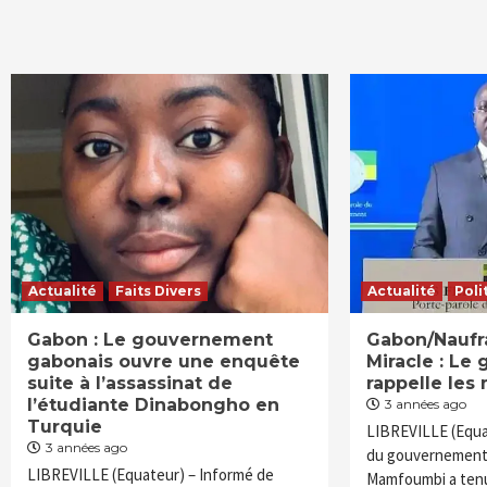
Actualité
Faits Divers
Actualité
Poli
Gabon : Le gouvernement
Gabon/Naufra
gabonais ouvre une enquête
Miracle : L
suite à l’assassinat de
rappelle les
l’étudiante Dinabongho en
3 années ago
Turquie
LIBREVILLE (Equa
3 années ago
du gouvernement
LIBREVILLE (Equateur) – Informé de
Mamfoumbi a tenu