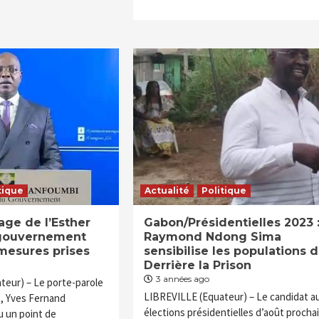
tique
Actualité
Politique
ge de l’Esther
Gabon/Présidentielles 2023 
e gouvernement
Raymond Ndong Sima
 mesures prises
sensibilise les populations 
Derrière la Prison
3 années ago
teur) – Le porte-parole
LIBREVILLE (Equateur) – Le candidat a
, Yves Fernand
élections présidentielles d’août prochai
 un point de