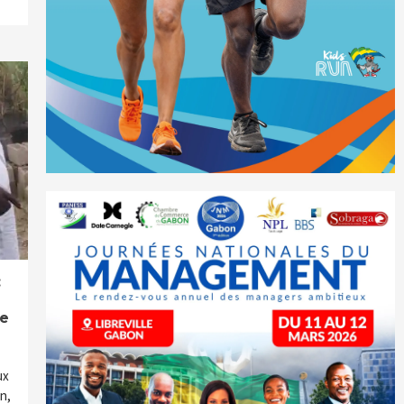
:
de
ux
n,