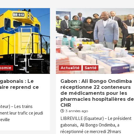
nomie
Actualité
Santé
gabonais : Le
Gabon : Ali Bongo Ondimba
iaire reprend ce
réceptionne 22 conteneurs
de médicaments pour les
pharmacies hospitalières de
CHR
eur) – Les trains
3 années ago
ent leur trafic ce jeudi
LIBREVILLE (Equateur) – Le président
eville
gabonais, Ali Bongo Ondimba, a
réceptionné ce mercredi 29 mars