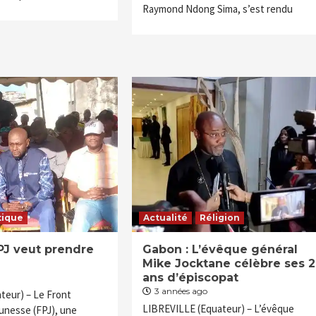
Raymond Ndong Sima, s’est rendu
tique
Actualité
Réligion
PJ veut prendre
Gabon : L’évêque général
Mike Jocktane célèbre ses 
ans d’épiscopat
3 années ago
teur) – Le Front
LIBREVILLE (Equateur) – L’évêque
eunesse (FPJ), une