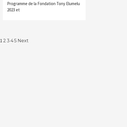
Programme de la Fondation Tony Elumelu
2023 et
Navigation
1
2
3
4
5
Next
des
articles