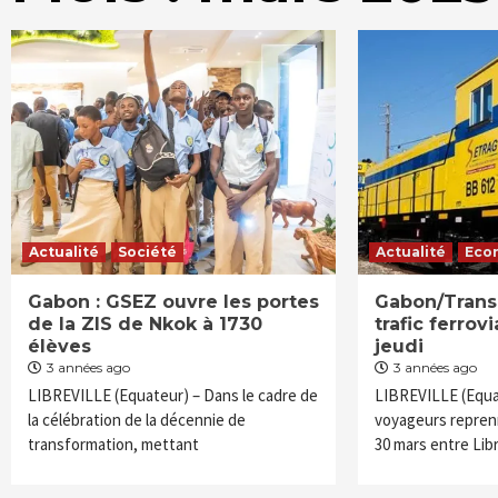
Actualité
Société
Actualité
Eco
Gabon : GSEZ ouvre les portes
Gabon/Trans
de la ZIS de Nkok à 1730
trafic ferrov
élèves
jeudi
3 années ago
3 années ago
LIBREVILLE (Equateur) – Dans le cadre de
LIBREVILLE (Equat
la célébration de la décennie de
voyageurs reprenn
transformation, mettant
30 mars entre Libr