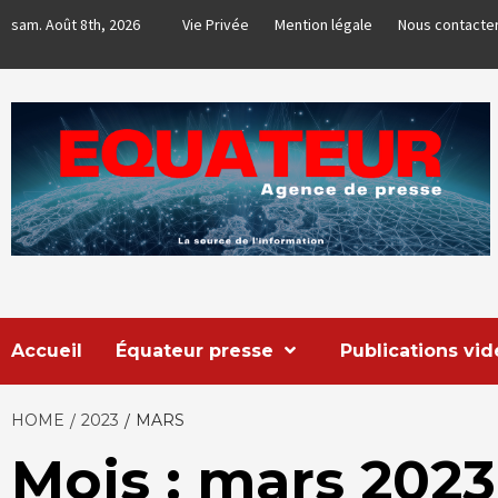
Skip
sam. Août 8th, 2026
Vie Privée
Mention légale
Nous contacte
to
content
EQUATEUR
AGENCE DE PRESSE & COMMUNICATION GLOBALE
Accueil
Équateur presse
Publications vi
HOME
2023
MARS
Mois : mars 2023