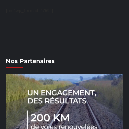
[mc4wp_form id="769"]
Nos Partenaires