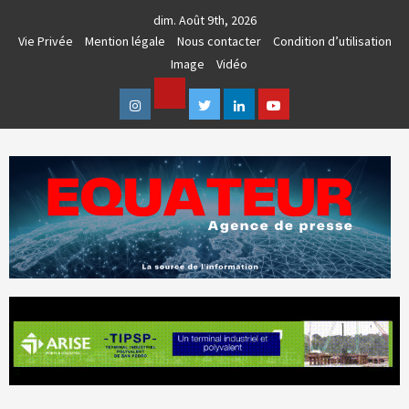
Skip
dim. Août 9th, 2026
to
Vie Privée
Mention légale
Nous contacter
Condition d’utilisation
content
Image
Vidéo
Facebook
Instagram
Twitter
Linkedin
Youtube
AGENCE DE PRESSE & COMMUNICATION GLOBALE
EQUATEUR