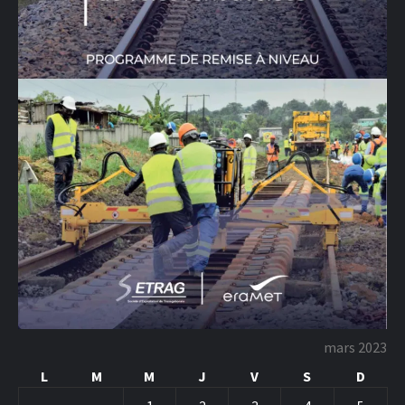
mars 2023
L
M
M
J
V
S
D