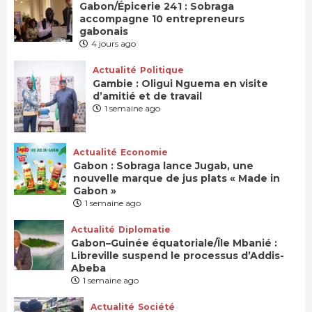
Gabon/Épicerie 241 : Sobraga
accompagne 10 entrepreneurs
gabonais
4 jours ago
Actualité
Politique
Gambie : Oligui Nguema en visite
d’amitié et de travail
1 semaine ago
Actualité
Economie
Gabon : Sobraga lance Jugab, une
nouvelle marque de jus plats « Made in
Gabon »
1 semaine ago
Actualité
Diplomatie
Gabon–Guinée équatoriale/Île Mbanié :
Libreville suspend le processus d’Addis-
Abeba
1 semaine ago
Actualité
Société