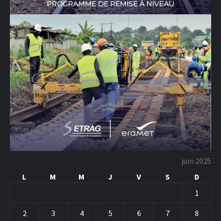
juin 2025
L
M
M
J
V
S
D
1
2
3
4
5
6
7
8