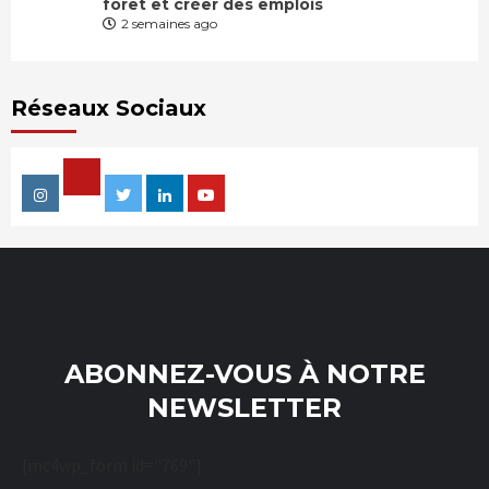
forêt et créer des emplois
2 semaines ago
Réseaux Sociaux
Facebook
Instagram
Twitter
Linkedin
Youtube
ABONNEZ-VOUS À NOTRE
NEWSLETTER
[mc4wp_form id="769"]