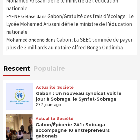
Mohamed Arissani défie le ministre de l’éducation
nationale
Gabon/Gratuité des frais d’écolage : Le
EYENE Gélase
dans
Lycée Mohamed Arissani défie le ministre de l’éducation
nationale
Gabon : La SEEG sommée de payer
Mohamed ondeno
dans
plus de 3 milliards au notaire Alfred Bongo Ondimba
Rescent
Populaire
Actualité
Société
Gabon : Un nouveau syndicat voit le
jour à Sobraga, le Synfet-Sobraga
2 jours ago
Actualité
Société
Gabon/Épicerie 241 : Sobraga
accompagne 10 entrepreneurs
gabonais