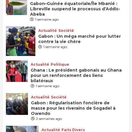
Gabon–Guinée équatoriale/Île Mbanié :
Libreville suspend le processus d’Addis-
Abeba
1 semaine ago
Actualité
Société
Gabon : Un méga marché pour lutter
contre la vie chère
1 semaine ago
Actualité
Politique
Ghana : Le président gabonais au Ghana
pour un renforcement des liens
bilatéraux
1 semaine ago
Actualité
Société
Gabon : Régularisation foncière de
masse pour les riverains de Sogadel à
Owendo
2 semaines ago
Actualité
Faits Divers