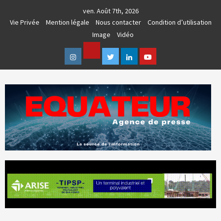
Skip
ven. Août 7th, 2026
to
Vie Privée
Mention légale
Nous contacter
Condition d’utilisation
content
Image
Vidéo
Facebook
Instagram
Twitter
Linkedin
Youtube
AGENCE DE PRESSE & COMMUNICATION GLOBALE
EQUATEUR