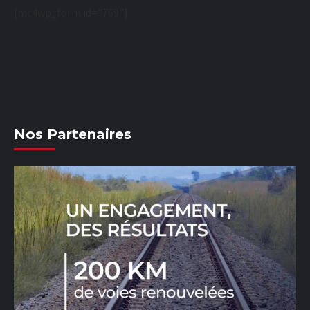
[mc4wp_form id="769"]
Nos Partenaires