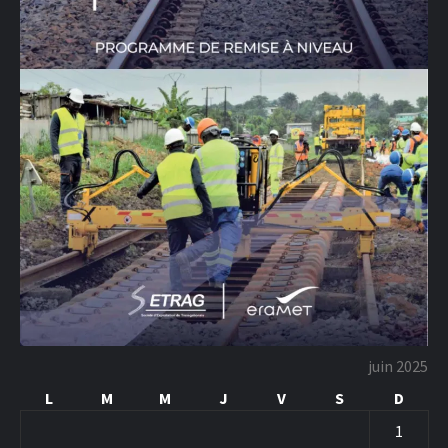
juin 2025
L
M
M
J
V
S
D
1