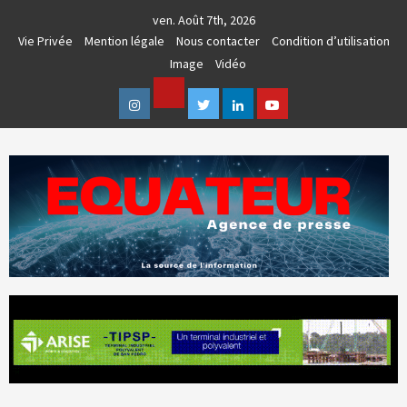
Skip
ven. Août 7th, 2026
to
Vie Privée
Mention légale
Nous contacter
Condition d’utilisation
content
Image
Vidéo
Facebook
Instagram
Twitter
Linkedin
Youtube
AGENCE DE PRESSE & COMMUNICATION GLOBALE
EQUATEUR