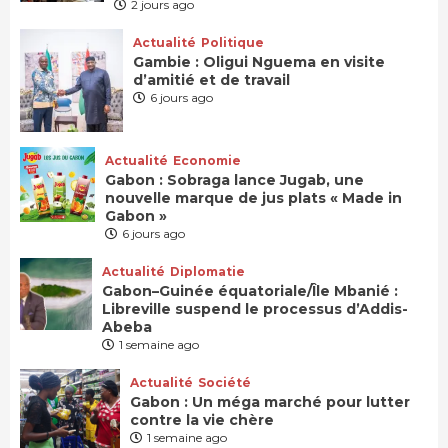
2 jours ago
Actualité
Politique
Gambie : Oligui Nguema en visite
d’amitié et de travail
6 jours ago
Actualité
Economie
Gabon : Sobraga lance Jugab, une
nouvelle marque de jus plats « Made in
Gabon »
6 jours ago
Actualité
Diplomatie
Gabon–Guinée équatoriale/Île Mbanié :
Libreville suspend le processus d’Addis-
Abeba
1 semaine ago
Actualité
Société
Gabon : Un méga marché pour lutter
contre la vie chère
1 semaine ago