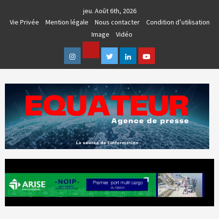
Skip
jeu. Août 6th, 2026
to
Vie Privée
Mention légale
Nous contacter
Condition d’utilisation
content
Image
Vidéo
Facebook
Instagram
Twitter
Linkedin
Youtube
AGENCE DE PRESSE & COMMUNICATION GLOBALE
EQUATEUR