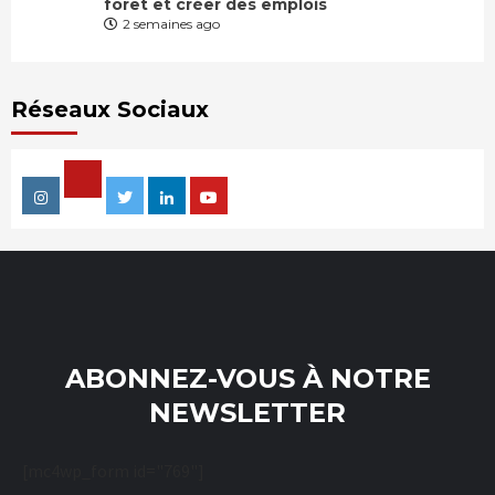
forêt et créer des emplois
2 semaines ago
Réseaux Sociaux
Facebook
Instagram
Twitter
Linkedin
Youtube
ABONNEZ-VOUS À NOTRE
NEWSLETTER
[mc4wp_form id="769"]