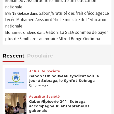
Mohamed Arissani défie le ministre de l’éducation
nationale
Gabon/Gratuité des frais d’écolage : Le
EYENE Gélase
dans
Lycée Mohamed Arissani défie le ministre de l’éducation
nationale
Gabon : La SEEG sommée de payer
Mohamed ondeno
dans
plus de 3 milliards au notaire Alfred Bongo Ondimba
Rescent
Populaire
Actualité
Société
Gabon : Un nouveau syndicat voit le
jour à Sobraga, le Synfet-Sobraga
1 jour ago
Actualité
Société
Gabon/Épicerie 241 : Sobraga
accompagne 10 entrepreneurs
gabonais