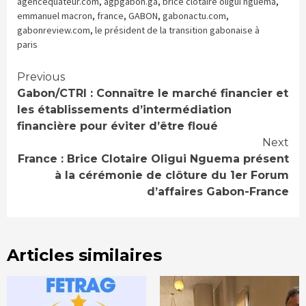
nouvelle
nouvelle
une
agencequateur.com
,
agpgabon.ga
,
brice clotaire oligui nguéma
,
fenêtre)
fenêtre)
nouvelle
emmanuel macron
,
france
,
GABON
,
gabonactu.com
,
fenêtre)
gabonreview.com
,
le président de la transition gabonaise à
paris
Continue
Previous
Gabon/CTRI : Connaître le marché financier et
Reading
les établissements d’intermédiation
financière pour éviter d’être floué
Next
France : Brice Clotaire Oligui Nguema présent
à la cérémonie de clôture du 1er Forum
d’affaires Gabon-France
Articles similaires