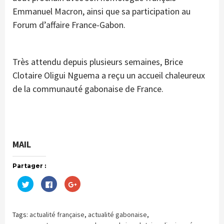
Emmanuel Macron, ainsi que sa participation au
Forum d’affaire France-Gabon.
Très attendu depuis plusieurs semaines, Brice
Clotaire Oligui Nguema a reçu un accueil chaleureux
de la communauté gabonaise de France.
MAIL
Partager :
Cliquez
Cliquez
Cliquez
pour
pour
pour
partager
partager
partager
sur
sur
sur
Twitter(ouvre
Facebook(ouvre
Google+
dans
dans
(ouvre
Tags:
actualité française
,
actualité gabonaise
,
une
une
dans