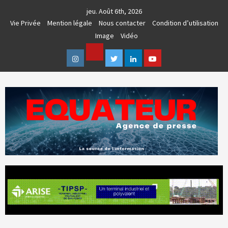
Skip
jeu. Août 6th, 2026
to
Vie Privée
Mention légale
Nous contacter
Condition d’utilisation
content
Image
Vidéo
Facebook
Instagram
Twitter
Linkedin
Youtube
AGENCE DE PRESSE & COMMUNICATION GLOBALE
EQUATEUR