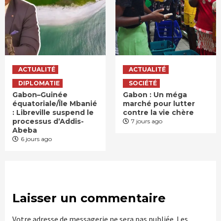
ACTUALITÉ
ACTUALITÉ
DIPLOMATIE
SOCIÉTÉ
Gabon–Guinée
Gabon : Un méga
équatoriale/Île Mbanié
marché pour lutter
: Libreville suspend le
contre la vie chère
processus d’Addis-
7 jours ago
Abeba
6 jours ago
Laisser un commentaire
Votre adresse de messagerie ne sera pas publiée.
Les