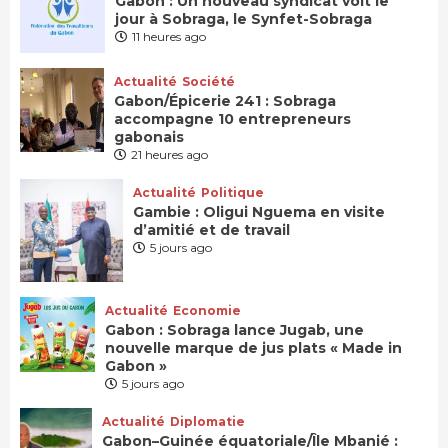
Gabon : Un nouveau syndicat voit le
jour à Sobraga, le Synfet-Sobraga
11 heures ago
Actualité
Société
Gabon/Épicerie 241 : Sobraga
accompagne 10 entrepreneurs
gabonais
21 heures ago
Actualité
Politique
Gambie : Oligui Nguema en visite
d’amitié et de travail
5 jours ago
Actualité
Economie
Gabon : Sobraga lance Jugab, une
nouvelle marque de jus plats « Made in
Gabon »
5 jours ago
Actualité
Diplomatie
Gabon–Guinée équatoriale/Île Mbanié :