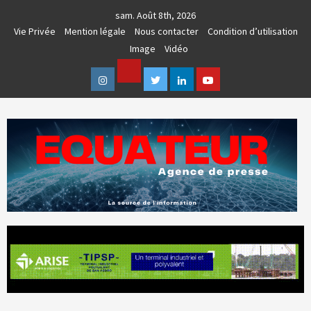
Skip
sam. Août 8th, 2026
to
Vie Privée
Mention légale
Nous contacter
Condition d’utilisation
content
Image
Vidéo
Facebook
Instagram
Twitter
Linkedin
Youtube
AGENCE DE PRESSE & COMMUNICATION GLOBALE
EQUATEUR