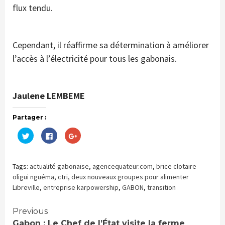
flux tendu.
Cependant, il réaffirme sa détermination à améliorer
l’accès à l’électricité pour tous les gabonais.
Jaulene LEMBEME
Partager :
Cliquez
Cliquez
Cliquez
pour
pour
pour
partager
partager
partager
sur
sur
sur
Twitter(ouvre
Facebook(ouvre
Google+
dans
dans
(ouvre
Tags:
actualité gabonaise
,
agencequateur.com
,
brice clotaire
une
une
dans
nouvelle
nouvelle
une
oligui nguéma
,
ctri
,
deux nouveaux groupes pour alimenter
fenêtre)
fenêtre)
nouvelle
Libreville
,
entreprise karpowership
,
GABON
,
transition
fenêtre)
Continue
Previous
Gabon : Le Chef de l’État visite la ferme