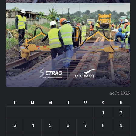
août 2026
L
M
M
J
V
S
D
1
2
3
4
5
6
7
8
9