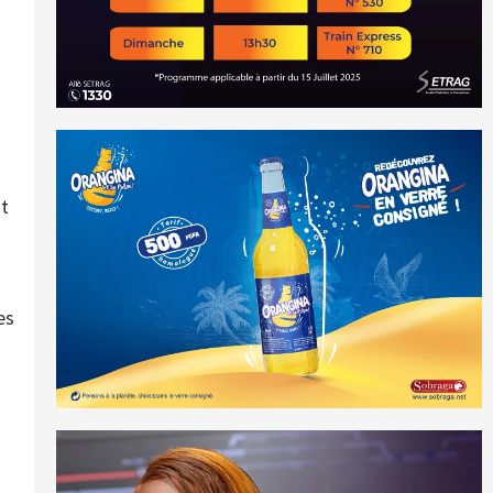
nt
es