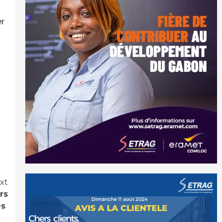
er
xt
rs
es