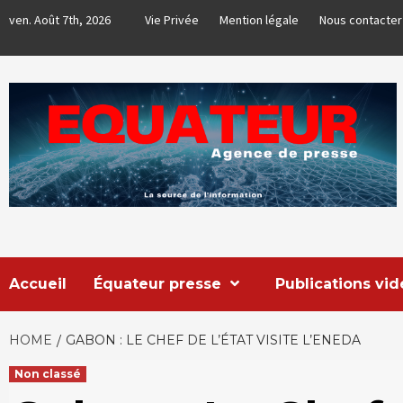
Skip
ven. Août 7th, 2026
Vie Privée
Mention légale
Nous contacter
to
content
EQUATEUR
AGENCE DE PRESSE & COMMUNICATION GLOBALE
Accueil
Équateur presse
Publications vi
HOME
GABON : LE CHEF DE L’ÉTAT VISITE L’ENEDA
Non classé