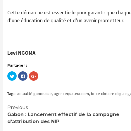
Cette démarche est essentielle pour garantir que chaqu
d’une éducation de qualité et d’un avenir prometteur.
Levi NGOMA
Partager :
Cliquez
Cliquez
Cliquez
pour
pour
pour
partager
partager
partager
sur
sur
sur
Twitter(ouvre
Facebook(ouvre
Google+
dans
dans
(ouvre
Tags:
actualité gabonaise
,
agencequateur.com
,
brice clotaire oligui n
une
une
dans
nouvelle
nouvelle
une
fenêtre)
fenêtre)
nouvelle
fenêtre)
Continue
Previous
Gabon : Lancement effectif de la campagne
Reading
d’attribution des NIP