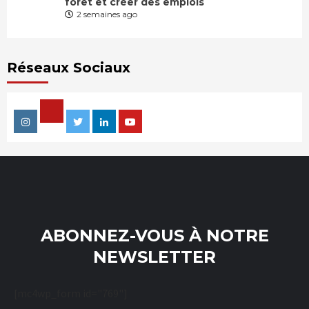
forêt et créer des emplois
2 semaines ago
Réseaux Sociaux
Facebook
Instagram
Twitter
Linkedin
Youtube
ABONNEZ-VOUS À NOTRE
NEWSLETTER
[mc4wp_form id="769"]