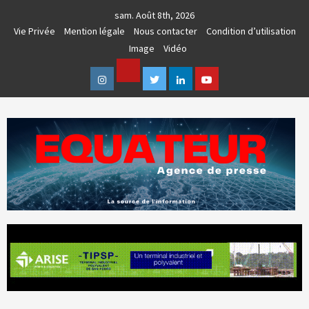
Skip
sam. Août 8th, 2026
to
Vie Privée
Mention légale
Nous contacter
Condition d’utilisation
content
Image
Vidéo
Facebook
Instagram
Twitter
Linkedin
Youtube
AGENCE DE PRESSE & COMMUNICATION GLOBALE
EQUATEUR