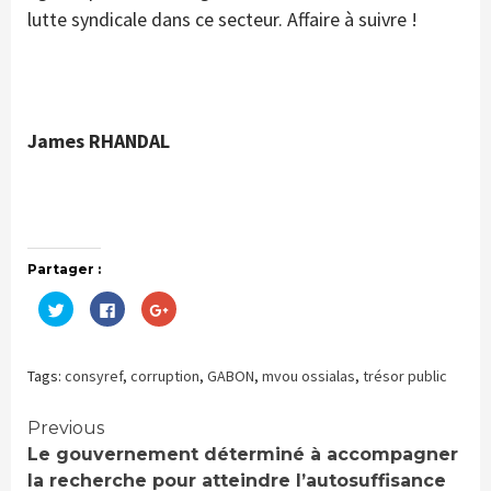
lutte syndicale dans ce secteur. Affaire à suivre !
James RHANDAL
Partager :
Cliquez
Cliquez
Cliquez
pour
pour
pour
partager
partager
partager
sur
sur
sur
Twitter(ouvre
Facebook(ouvre
Google+
dans
dans
(ouvre
Tags:
consyref
,
corruption
,
GABON
,
mvou ossialas
,
trésor public
une
une
dans
nouvelle
nouvelle
une
fenêtre)
fenêtre)
nouvelle
fenêtre)
Continue
Previous
Le gouvernement déterminé à accompagner
Reading
la recherche pour atteindre l’autosuffisance