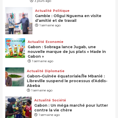
3 jours ago
Actualité
Politique
Gambie : Oligui Nguema en visite
d’amitié et de travail
1 semaine ago
Actualité
Economie
Gabon : Sobraga lance Jugab, une
nouvelle marque de jus plats « Made in
Gabon »
1 semaine ago
Actualité
Diplomatie
Gabon–Guinée équatoriale/Île Mbanié :
Libreville suspend le processus d’Addis-
Abeba
1 semaine ago
Actualité
Société
Gabon : Un méga marché pour lutter
contre la vie chère
1 semaine ago