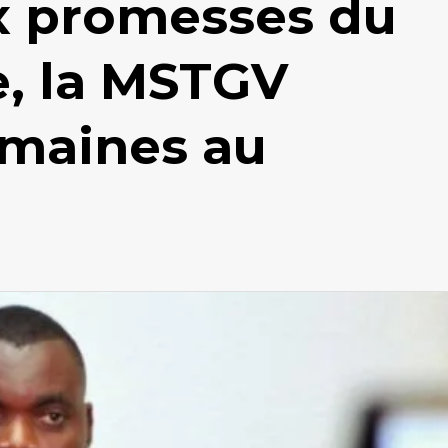
x promesses du
e, la MSTGV
emaines au