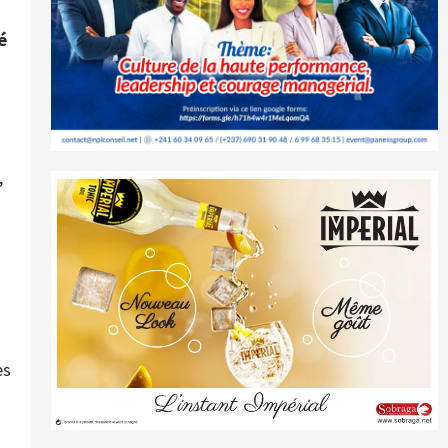
é
,
es