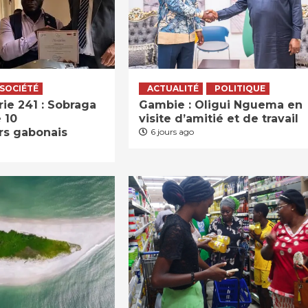
SOCIÉTÉ
ACTUALITÉ
POLITIQUE
ie 241 : Sobraga
Gambie : Oligui Nguema en
 10
visite d’amitié et de travail
rs gabonais
6 jours ago