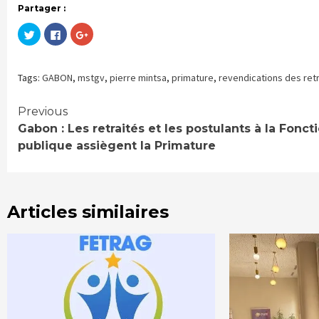
Partager :
Cliquez
Cliquez
Cliquez
pour
pour
pour
partager
partager
partager
sur
sur
sur
Twitter(ouvre
Facebook(ouvre
Google+
dans
dans
(ouvre
Tags:
GABON
,
mstgv
,
pierre mintsa
,
primature
,
revendications des retr
une
une
dans
nouvelle
nouvelle
une
fenêtre)
fenêtre)
nouvelle
fenêtre)
Continue
Previous
Gabon : Les retraités et les postulants à la Fonct
Reading
publique assiègent la Primature
Articles similaires