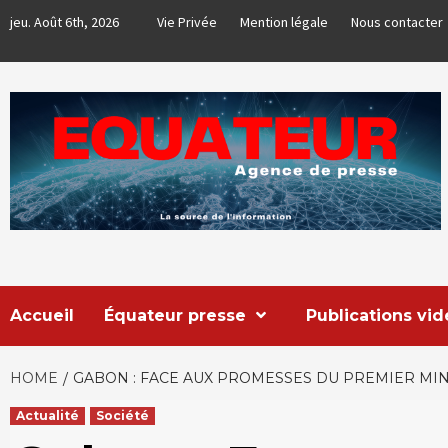
Skip
jeu. Août 6th, 2026
Vie Privée
Mention légale
Nous contacter
to
content
EQUATEUR
AGENCE DE PRESSE & COMMUNICATION GLOBALE
Accueil
Équateur presse
Publications vi
HOME
GABON : FACE AUX PROMESSES DU PREMIER MI
Actualité
Société