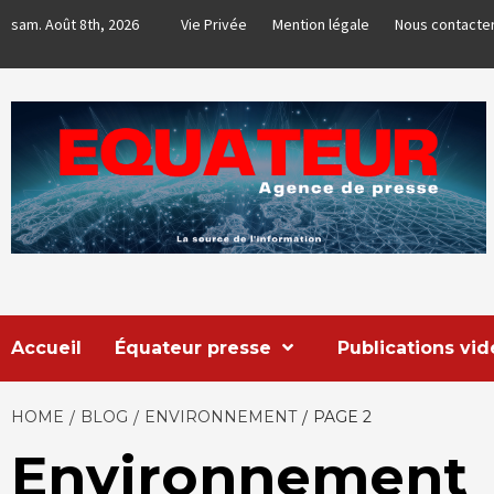
Skip
sam. Août 8th, 2026
Vie Privée
Mention légale
Nous contacte
to
content
EQUATEUR
AGENCE DE PRESSE & COMMUNICATION GLOBALE
Accueil
Équateur presse
Publications vi
HOME
BLOG
ENVIRONNEMENT
PAGE 2
Environnement