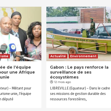
risme
Actualité
Environnement
vée de l’équipe
Gabon : Le pays renforce la
pour une Afrique
surveillance de ses
 unie
écosystèmes
12 mois ago
eur) – Militant pour
LIBREVILLE (Equateur) – Dans le cadre
urisme unie, l’équipe
ses missions de gestion durable des
en député
ressources forestières,