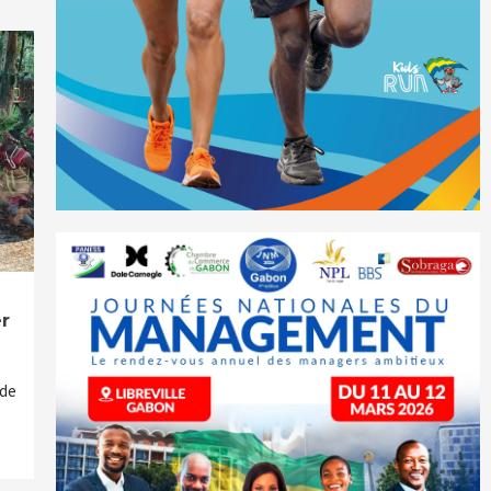
r
 de