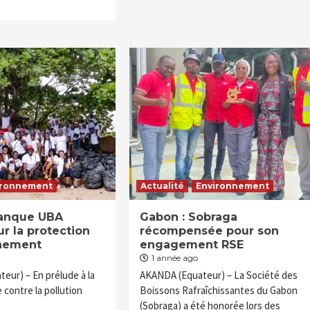
ironnement
Actualité
Environnement
banque UBA
Gabon : Sobraga
r la protection
récompensée pour son
nnement
engagement RSE
1 année ago
eur) – En prélude à la
AKANDA (Equateur) – La Société des
e contre la pollution
Boissons Rafraîchissantes du Gabon
(Sobraga) a été honorée lors des