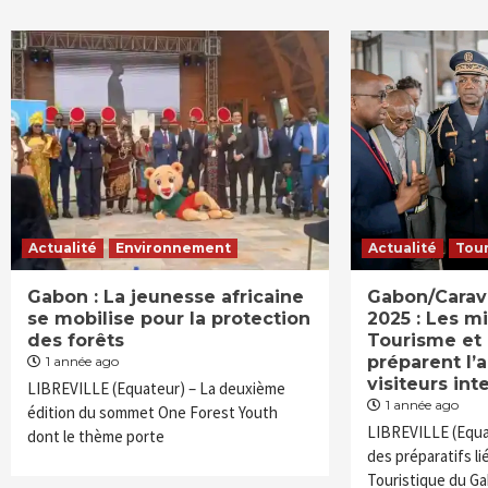
Actualité
Environnement
Actualité
Tou
Gabon : La jeunesse africaine
Gabon/Carav
se mobilise pour la protection
2025 : Les m
des forêts
Tourisme et 
préparent l’
1 année ago
visiteurs in
LIBREVILLE (Equateur) – La deuxième
1 année ago
édition du sommet One Forest Youth
LIBREVILLE (Equa
dont le thème porte
des préparatifs li
Touristique du G