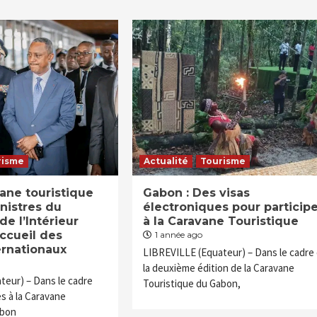
risme
Actualité
Tourisme
ane touristique
Gabon : Des visas
inistres du
électroniques pour participe
de l’Intérieur
à la Caravane Touristique
accueil des
1 année ago
ternationaux
LIBREVILLE (Equateur) – Dans le cadre
la deuxième édition de la Caravane
teur) – Dans le cadre
Touristique du Gabon,
és à la Caravane
abon