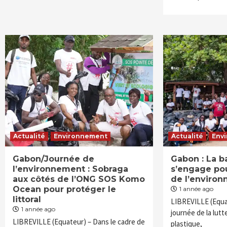
Actualité
Environnement
Actualité
Env
Gabon/Journée de
Gabon : La 
l’environnement : Sobraga
s’engage pou
aux côtés de l’ONG SOS Komo
de l’enviro
Ocean pour protéger le
1 année ago
littoral
LIBREVILLE (Equat
1 année ago
journée de la lutt
LIBREVILLE (Equateur) – Dans le cadre de
plastique,