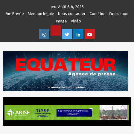
Skip
jeu. Août 6th, 2026
to
Vie Privée
Mention légale
Nous contacter
Condition d’utilisation
content
Image
Vidéo
Facebook
Instagram
Twitter
Linkedin
Youtube
AGENCE DE PRESSE & COMMUNICATION GLOBALE
EQUATEUR