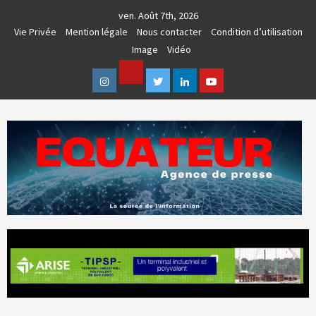
Skip
ven. Août 7th, 2026
to
Vie Privée
Mention légale
Nous contacter
Condition d’utilisation
content
Image
Vidéo
Facebook
Instagram
Twitter
Linkedin
Youtube
AGENCE DE PRESSE & COMMUNICATION GLOBALE
EQUATEUR