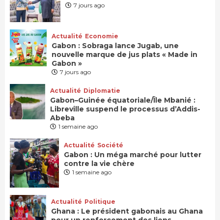
7 jours ago
Actualité
Economie
Gabon : Sobraga lance Jugab, une
nouvelle marque de jus plats « Made in
Gabon »
7 jours ago
Actualité
Diplomatie
Gabon–Guinée équatoriale/Île Mbanié :
Libreville suspend le processus d’Addis-
Abeba
1 semaine ago
Actualité
Société
Gabon : Un méga marché pour lutter
contre la vie chère
1 semaine ago
Actualité
Politique
Ghana : Le président gabonais au Ghana
pour un renforcement des liens