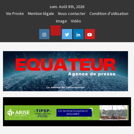
Skip
sam. Août 8th, 2026
to
Vie Privée
Mention légale
Nous contacter
Condition d’utilisation
content
Image
Vidéo
Facebook
Instagram
Twitter
Linkedin
Youtube
AGENCE DE PRESSE & COMMUNICATION GLOBALE
EQUATEUR