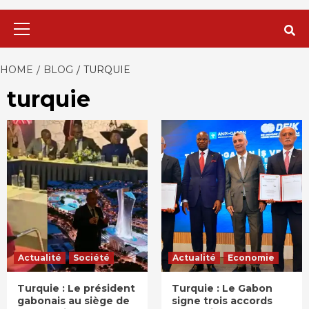
Primary
Menu
HOME
BLOG
TURQUIE
turquie
Actualité
Société
Actualité
Economie
Turquie : Le président
Turquie : Le Gabon
gabonais au siège de
signe trois accords