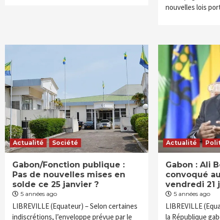
nouvelles lois por
Actualité
Société
Actualité
Poli
Gabon/Fonction publique :
Gabon : Ali
Pas de nouvelles mises en
convoqué au
solde ce 25 janvier ?
vendredi 21 
5 années ago
5 années ago
LIBREVILLE (Equateur) – Selon certaines
LIBREVILLE (Equa
indiscrétions, l’enveloppe prévue par le
la République gab