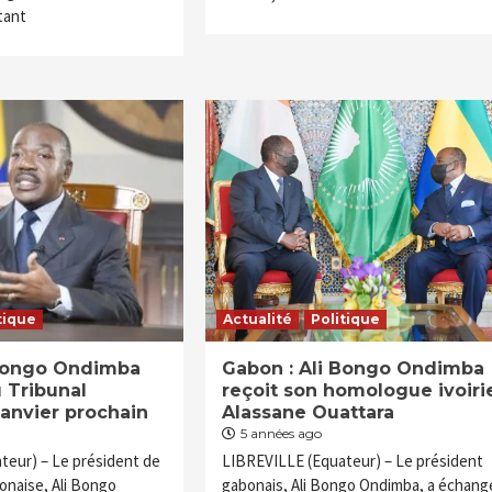
tant
tique
Actualité
Politique
 Bongo Ondimba
Gabon : Ali Bongo Ondimba
 Tribunal
reçoit son homologue ivoiri
janvier prochain
Alassane Ouattara
5 années ago
teur) – Le président de
LIBREVILLE (Equateur) – Le président
onaise, Ali Bongo
gabonais, Ali Bongo Ondimba, a échang