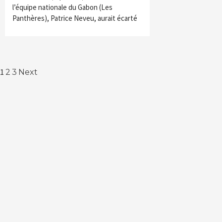
l’équipe nationale du Gabon (Les
Panthères), Patrice Neveu, aurait écarté
Navigation
1
2
3
Next
des
articles