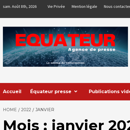
Skip
sam. Août 8th, 2026
Vie Privée
Mention légale
Nous contacte
to
content
EQUATEUR
AGENCE DE PRESSE & COMMUNICATION GLOBALE
Accueil
Équateur presse
Publications vi
HOME
2022
JANVIER
Mois : janvier 20