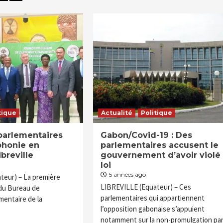
tique
Actualité
Politique
parlementaires
Gabon/Covid-19 : Des
phonie en
parlementaires accusent le
breville
gouvernement d’avoir violé 
loi
5 années ago
teur) – La première
LIBREVILLE (Equateur) – Ces
 du Bureau de
parlementaires qui appartiennent
mentaire de la
l’opposition gabonaise s’appuient
notamment sur la non-promulgation pa