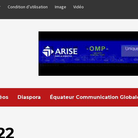
r
Condition d’utilisation
Image
Vidéo
déos
Diaspora
Équateur Communication Global
22