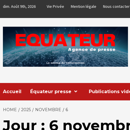
Skip
dim. Août 9th, 2026
Vie Privée
Mention légale
Nous contacter
to
content
EQUATEUR
AGENCE DE PRESSE & COMMUNICATION GLOBALE
Accueil
Équateur presse
Publications vi
HOME
2025
NOVEMBRE
6
Jour : 6 novemb