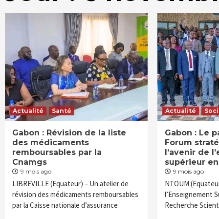
Actualité
Santé
Actualité
Soc
Gabon : Révision de la liste
Gabon : Le p
des médicaments
Forum strat
remboursables par la
l’avenir de 
Cnamgs
supérieur en
9 mois ago
9 mois ago
LIBREVILLE (Equateur) – Un atelier de
NTOUM (Equateur)
révision des médicaments remboursables
l’Enseignement Su
par la Caisse nationale d’assurance
Recherche Scienti