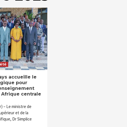
iété
ays accueille le
égique pour
l’enseignement
 Afrique centrale
 – Le ministre de
périeur et de la
fique, Dr Simplice