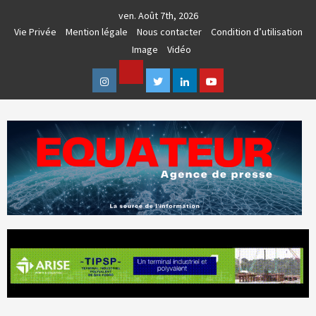
Skip
ven. Août 7th, 2026
to
Vie Privée
Mention légale
Nous contacter
Condition d’utilisation
content
Image
Vidéo
Facebook
Instagram
Twitter
Linkedin
Youtube
AGENCE DE PRESSE & COMMUNICATION GLOBALE
EQUATEUR