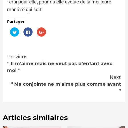
ferai pour elle, pour qu’elle évolue de la meilleure
manière qui soit
Partager :
Cliquez
Cliquez
Cliquez
pour
pour
pour
partager
partager
partager
sur
sur
sur
Twitter(ouvre
Facebook(ouvre
Google+
dans
dans
(ouvre
une
une
dans
nouvelle
nouvelle
une
Continue
Previous
fenêtre)
fenêtre)
nouvelle
fenêtre)
“ Il m’aime mais ne veut pas d’enfant avec
Reading
moi ”
Next
“ Ma conjointe ne m’aime plus comme avant
”
Articles similaires