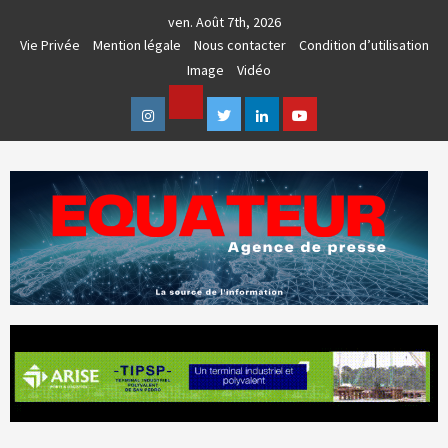
Skip
ven. Août 7th, 2026
to
Vie Privée
Mention légale
Nous contacter
Condition d’utilisation
content
Image
Vidéo
Facebook
Instagram
Twitter
Linkedin
Youtube
AGENCE DE PRESSE & COMMUNICATION GLOBALE
EQUATEUR