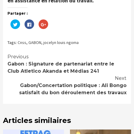
en assistance en relation du travail.
Partager :
Cliquez
Cliquez
Cliquez
pour
pour
pour
partager
partager
partager
sur
sur
sur
Twitter(ouvre
Facebook(ouvre
Google+
dans
dans
(ouvre
Tags:
Cnss
,
GABON
,
jocelyn louis ngoma
une
une
dans
nouvelle
nouvelle
une
fenêtre)
fenêtre)
nouvelle
fenêtre)
Continue
Previous
Gabon : Signature de partenariat entre le
Reading
Club Atletico Akanda et Médias 241
Next
Gabon/Concertation politique : Ali Bongo
satisfait du bon déroulement des travaux
Articles similaires