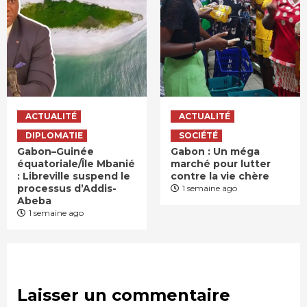
ACTUALITÉ
ACTUALITÉ
DIPLOMATIE
SOCIÉTÉ
Gabon–Guinée
Gabon : Un méga
équatoriale/Île Mbanié
marché pour lutter
: Libreville suspend le
contre la vie chère
processus d’Addis-
1 semaine ago
Abeba
1 semaine ago
Laisser un commentaire