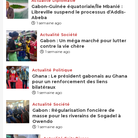
Actualité
Diplomatie
Gabon–Guinée équatoriale/Île Mbanié :
Libreville suspend le processus d’Addis-
Abeba
1 semaine ago
Actualité
Société
Gabon : Un méga marché pour lutter
contre la vie chère
1 semaine ago
Actualité
Politique
Ghana : Le président gabonais au Ghana
pour un renforcement des liens
bilatéraux
1 semaine ago
Actualité
Société
Gabon : Régularisation foncière de
masse pour les riverains de Sogadel à
Owendo
1 semaine ago