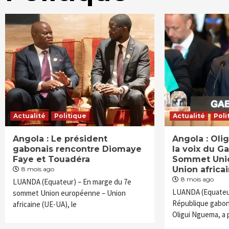
Actualité
Politique
Actualité
Poli
Angola : Le président
Angola : Oli
gabonais rencontre Diomaye
la voix du G
Faye et Touadéra
Sommet Uni
Union africa
8 mois ago
8 mois ago
LUANDA (Equateur) – En marge du 7e
LUANDA (Equateur
sommet Union européenne – Union
République gabona
africaine (UE-UA), le
Oligui Nguema, a 