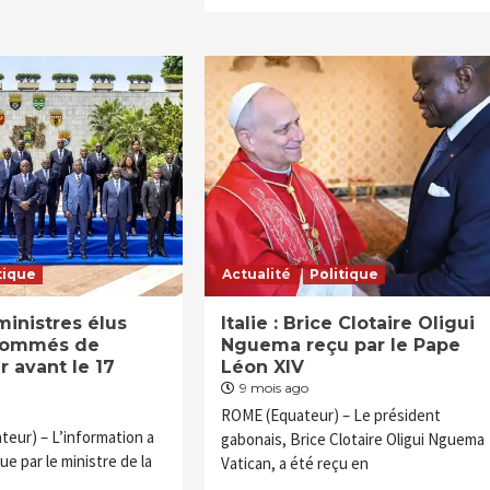
tique
Actualité
Politique
ministres élus
Italie : Brice Clotaire Oligui
 sommés de
Nguema reçu par le Pape
 avant le 17
Léon XIV
9 mois ago
ROME (Equateur) – Le président
eur) – L’information a
gabonais, Brice Clotaire Oligui Nguema
e par le ministre de la
Vatican, a été reçu en