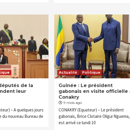
tique
Actualité
Politique
députés de la
Guinée : Le président
endent leur
gabonais en visite officielle 
Conakry
9 mois ago
teur) – A quelques jours
CONAKRY (Equateur) – Le président
ce du nouveau Bureau de
gabonais, Brice Clotaire Oligui Nguema,
est arrivé ce lundi 10