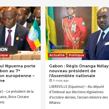
tique
Actualité
Politique
gui Nguema porte
Gabon : Régis Onanga Ndiay
abon au 7ᵉ
nouveau président de
on européenne –
l’Assemblée nationale
ine
9 mois ago
LIBREVILLE (Equateur) – élu député
) – Le président de la
d’Omboué aux élections législatives
ise, Brice Clotaire
d’octobre dernier, l’ancien ministre des
pris
Affaires