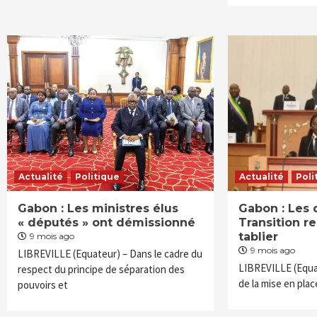
Actualité
Politique
Actualité
Poli
Gabon : Les ministres élus
Gabon : Les 
« députés » ont démissionné
Transition r
tablier
9 mois ago
9 mois ago
LIBREVILLE (Equateur) – Dans le cadre du
LIBREVILLE (Equa
respect du principe de séparation des
de la mise en pla
pouvoirs et