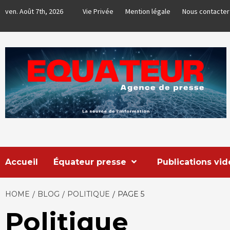
Skip
ven. Août 7th, 2026
Vie Privée
Mention légale
Nous contacter
to
content
EQUATEUR
AGENCE DE PRESSE & COMMUNICATION GLOBALE
Accueil
Équateur presse
Publications vi
HOME
BLOG
POLITIQUE
PAGE 5
Politique