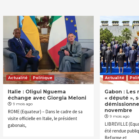
Actualité
Politique
Actualité
Poli
Italie : Oligui Nguema
Gabon : Les 
échange avec Giorgia Meloni
« député »,
démissionner
9 mois ago
novembre
ROME (Equateur) – Dans le cadre de sa
9 mois ago
visite officielle en Italie, le président
LIBREVILLE (Equat
gabonais,
été rendue publiqu
Reforme et