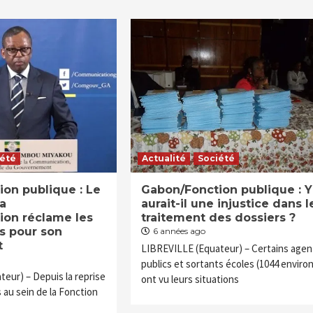
iété
Actualité
Société
on publique : Le
Gabon/Fonction publique : Y
la
aurait-il une injustice dans l
on réclame les
traitement des dossiers ?
s pour son
6 années ago
t
LIBREVILLE (Equateur) – Certains agen
publics et sortants écoles (1044 environ
eur) – Depuis la reprise
ont vu leurs situations
au sein de la Fonction