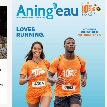
e
ts
)