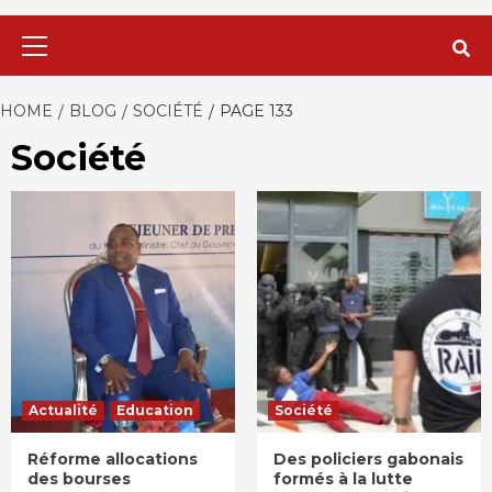
Primary
Menu
HOME
BLOG
SOCIÉTÉ
PAGE 133
Société
Actualité
Education
Société
Réforme allocations
Des policiers gabonais
des bourses
formés à la lutte