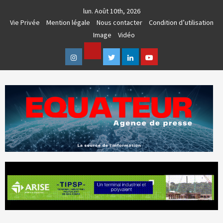
Skip
lun. Août 10th, 2026
to
Vie Privée
Mention légale
Nous contacter
Condition d’utilisation
content
Image
Vidéo
Facebook
Instagram
Twitter
Linkedin
Youtube
AGENCE DE PRESSE & COMMUNICATION GLOBALE
EQUATEUR