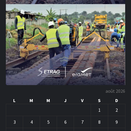
août 2026
L
M
M
J
V
S
D
1
2
3
4
5
6
7
8
9