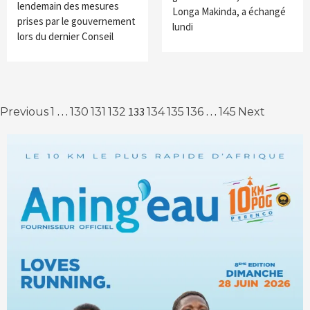
lendemain des mesures
Longa Makinda, a échangé
prises par le gouvernement
lundi
lors du dernier Conseil
Navigation
…
133
…
Previous
1
130
131
132
134
135
136
145
Next
des
articles